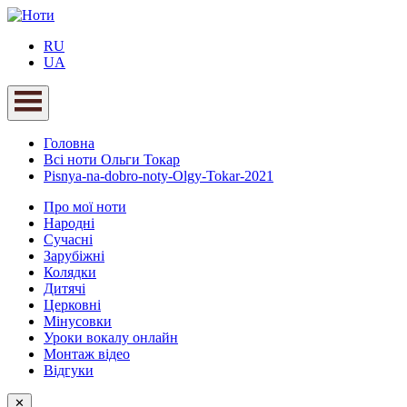
RU
UA
Головна
Всі ноти Ольги Токар
Pisnya-na-dobro-noty-Olgy-Tokar-2021
Про мої ноти
Народні
Сучасні
Зарубіжні
Колядки
Дитячі
Церковні
Мінусовки
Уроки вокалу онлайн
Монтаж відео
Відгуки
✕