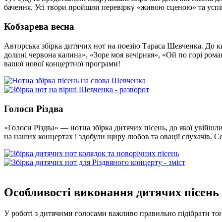
бачення. Усі твори пройшли перевірку «живою сценою» та усп
Кобзарева весна
Авторська збірка дитячих нот на поезію Тараса Шевченка. До кн
долині червона калина», «Зоре моя вечірняя», «Ой по горі роман
вашої нової концертної програми!
Голоси Різдва
«Голоси Різдва» — нотна збірка дитячих пісень, до якої увійшли
на наших концертах і здобули щиру любов та овації слухачів. Сер
Особливості виконання дитячих пісень
У роботі з дитячими голосами важливо правильно підібрати тонал