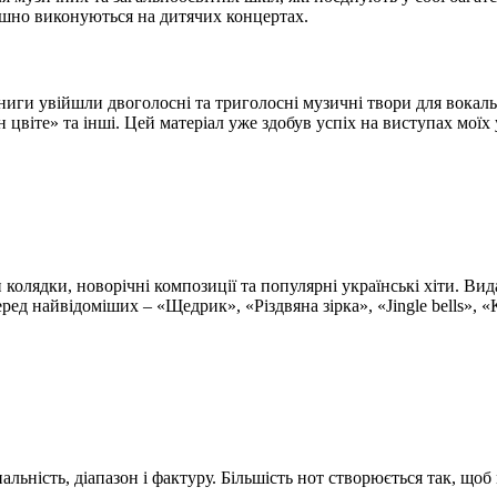
ішно виконуються на дитячих концертах.
иги увійшли двоголосні та триголосні музичні твори для вокальн
 цвіте» та інші. Цей матеріал уже здобув успіх на виступах моїх
 колядки, новорічні композиції та популярні українські хіти. Ви
ед найвідоміших – «Щедрик», «Різдвяна зірка», «Jingle bells», «К
ьність, діапазон і фактуру. Більшість нот створюється так, щоб 