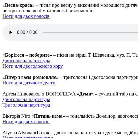
«Весна-краса»
– пісня про весну у виконанні молодшого дитячо
розкрити вокальні можливості виконавців.
Ноти для двох голосів
«Борітеся – поборите»
– пісня на вірші Т. Шевченка, муз. П. Та
Двоголосна партитура
Ноти для двоголосного хору
«Вітер з гаєм розмовляє»
– триголосна і двоголосна партитури
Ноти для дитячого дуету
Артем Пивоваров х DOROFEEVA
«Думи»
– сучасний твір на с
Двоголосна партитура
Триголосна партитура
Вікторія Niro
«Питань нема»
– тональність До-мінор, двоголос
Ноти для двох голосів
Alyona Alyona
«Тато»
– двоголосна партитура з дуже мелодійн