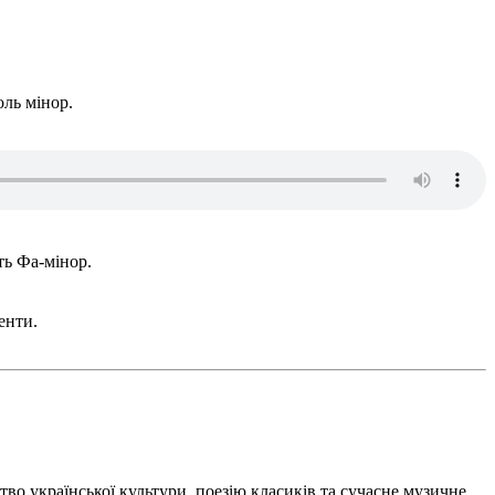
оль мінор.
ть Фа-мінор.
енти.
тво української культури, поезію класиків та сучасне музичне