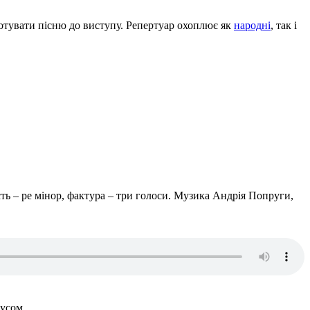
готувати пісню до виступу. Репертуар охоплює як
народні
, так і
сть – ре мінор, фактура – три голоси. Музика Андрія Попруги,
нусом.