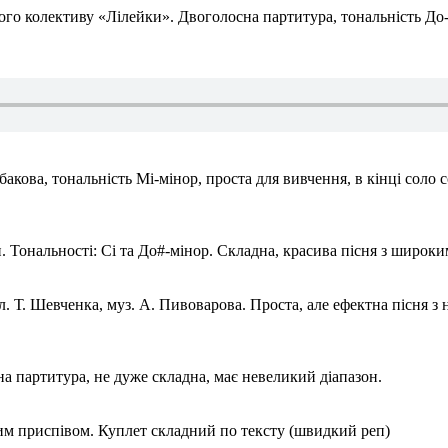
го колективу «Лілейки». Двоголосна партитура, тональність До-д
бакова, тональність Мі-мінор, проста для вивчення, в кінці соло 
. Тональності: Сі та До#-мінор. Складна, красива пісня з широк
л. Т. Шевченка, муз. А. Пивоварова. Проста, але ефектна пісня з 
на партитура, не дуже складна, має невеликий діапазон.
им приспівом. Куплет складний по тексту (швидкий реп)