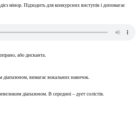
ієз мінор. Підходить для конкурсних виступів і допомагає
сопрано, або дисканта.
им діапазоном, вимагає вокальних навичок.
невеликим діапазоном. В середині – дует солістів.