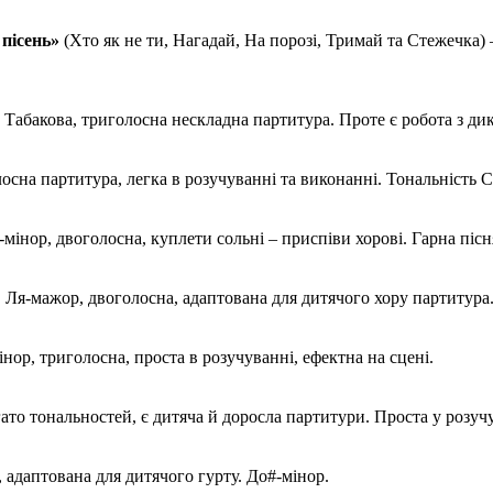
пісень»
(Хто як не ти, Нагадай, На порозі, Тримай та Стежечка)
. Табакова, триголосна нескладна партитура. Проте є робота з ди
лосна партитура, легка в розучуванні та виконанні. Тональність 
-мінор, двоголосна, куплети сольні – приспіви хорові. Гарна піс
. Ля-мажор, двоголосна, адаптована для дитячого хору партитура
мінор, триголосна, проста в розучуванні, ефектна на сцені.
ато тональностей, є дитяча й доросла партитури. Проста у розучу
 адаптована для дитячого гурту. До#-мінор.