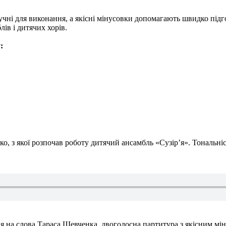
учні для виконання, а якісні мінусовки допомагають швидко під
лів і дитячих хорів.
:
о, з якої розпочав роботу дитячий ансамбль «Сузір’я». Тональні
ня на слова Тараса Шевченка, двоголосна партитура з якісним мі