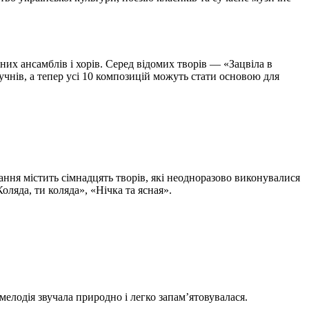
их ансамблів і хорів. Серед відомих творів — «Зацвіла в
 учнів, а тепер усі 10 композицій можуть стати основою для
дання містить сімнадцять творів, які неодноразово виконувалися
оляда, ти коляда», «Нічка та ясная».
мелодія звучала природно і легко запам’ятовувалася.