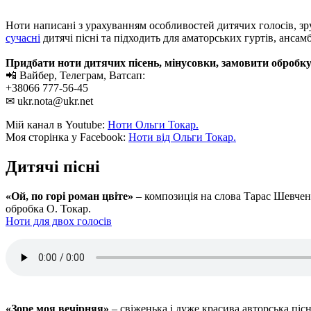
Ноти написані з урахуванням особливостей дитячих голосів, зр
сучасні
дитячі пісні та підходить для аматорських гуртів, ансамб
Придбати ноти дитячих пісень, мінусовки, замовити обробку
📲 Вайбер, Телеграм, Ватсап:
+38066 777-56-45
✉ ukr.nota@ukr.net
Мій канал в Youtube:
Ноти Ольги Токар.
Моя сторінка у Facebook:
Ноти від Ольги Токар.
Дитячі пісні
«Ой, по горі роман цвіте»
– композиція на слова Тарас Шевченк
обробка О. Токар.
Ноти для двох голосів
«Зоре моя вечірняя»
– свіженька і дуже красива авторська піс