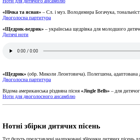
Ноти для дитячого ансамблю
«Нічка та ясная»
– Сл. і муз. Володимира Богачука, тональніст
Двоголосна партитура
«Щедрик-ведрик»
– українська щедрівка для молодшого дитячо
Дитячі ноти
«Щедрик»
(обр. Миколи Леонтовича). Полегшена, адаптована д
Двоголосна партитура
Відома американська різдвяна пісня
«Jingle Bells»
– для дитячог
Ноти для двоголосного ансамблю
Нотні збірки дитячих пісень
Тут будуть представлені надруковані збірочки дитячих пісень дл