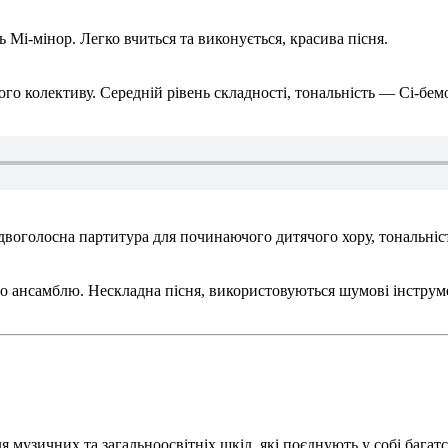
ь Мі-мінор. Легко вчиться та виконується, красива пісня.
го колективу. Середній рівень складності, тональність — Сі-бем
воголосна партитура для починаючого дитячого хору, тональніс
о ансамблю. Нескладна пісня, використовуються шумові інструм
я музичних та загальноосвітніх шкіл, які поєднують у собі багатс