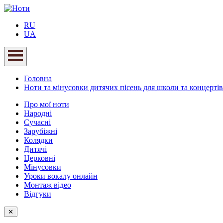
RU
UA
Головна
Ноти та мінусовки дитячих пісень для школи та концертів
Про мої ноти
Народні
Сучасні
Зарубіжні
Колядки
Дитячі
Церковні
Мінусовки
Уроки вокалу онлайн
Монтаж відео
Відгуки
✕