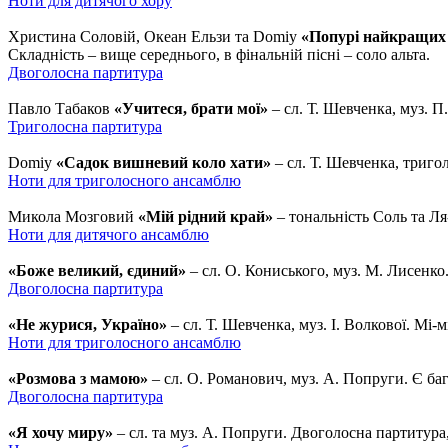
Ноти для дитячого хору
Христина Соловій, Океан Ельзи та Domiy
«Попурі найкращих 
Складність – вище середнього, в фінальній пісні – соло альта.
Двоголосна партитура
Павло Табаков
«Учитеся, брати мої»
– сл. Т. Шевченка, муз. П
Триголосна партитура
Domiy
«Садок вишневий коло хати»
– сл. Т. Шевченка, триго
Ноти для триголосного ансамблю
Микола Мозговий
«Мій рідний край»
– тональність Соль та Ля
Ноти для дитячого ансамблю
«Боже великий, єдиний»
– сл. О. Кониського, муз. М. Лисенко
Двоголосна партитура
«Не журися, Україно»
– сл. Т. Шевченка, муз. І. Волкової. Мі-
Ноти для триголосного ансамблю
«Розмова з мамою»
– сл. О. Романович, муз. А. Попруги. Є баг
Двоголосна партитура
«Я хочу миру»
– сл. та муз. А. Попруги. Двоголосна партитура,