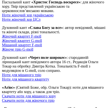
Пасхальний кант
«Христос Господь воскресе»
: для жіночого
хору. Твір представлений українською та
церковнослов’янською мовами.
Ноти жіночий хор українською
Ноти жіночий хор ЦСл
Духовний кант
«Слава Богу за все»
: автор невідомий, мішані
та жіночі склади, різні тональності.
Жіночий квартет F-moll
Жіночий квартет G-moll
Мішаний квартет F-moll
Жіноче тріо G-moll
Духовний кант
«Через поле широкеє»
: стародавній
лірницький кант невідомого автора 16 ст.. Редакція Ольги
Токар на обробку Дмитра Котка. Тональність F-moll з
модуляцією в G-moll, соло сопрано.
Ноти для мішаного тріо
Ноти для мішаного квартету
«Агіос»
(Святий Боже, обр. Ольги Токар): ноти для мішаного
квартету або хору, а також для тріо.
Скачати ноти для мішаного хору
Скачати ноти для жіночого тріо