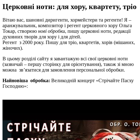
Церковні ноти: для хору, квартету, тріо
Вітаю вас, шановні диригенти, хормейстери та регенти! Я –
аранжувальник, композитор і регент церковного хору Ольга
Токар, створюю
нові обробки
, пишу церковні ноти, редакції
духовних творів для хору і для дітей.
Регент з 2000 року. Пишу для тріо, квартетів, хорів (мішаних,
жіночих).
В цьому розділі сайту я завантажую всі свої церковні ноти
(зазвичай – першу сторінку для орієнтування), також зі мною
можна зв’язатися для замовлення персональної обробки.
Найновіша обробка:
Великодній концерт «Стрічайте Пасху
Господню»: