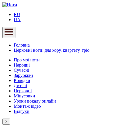
RU
UA
Головна
Церковні ноти: для хору, квартету, тріо
Про мої ноти
Народні
Сучасні
Зарубіжні
Колядки
Дитячі
Церковні
Мінусовки
Уроки вокалу онлайн
Монтаж відео
Відгуки
✕