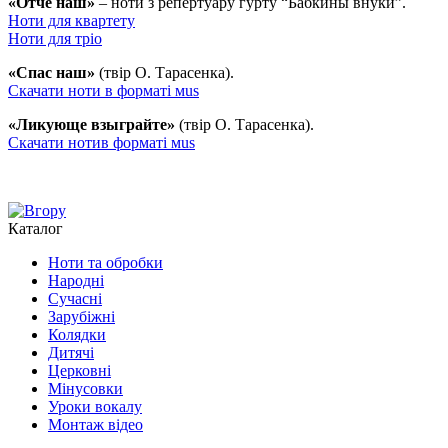
«Отче наш»
– ноти з репертуару гурту “Бабкины внуки”.
Ноти для квартету
Ноти для тріо
«Спас наш»
(твір О. Тарасенка).
Скачати ноти в форматі мus
«Ликующе взыграйте»
(твір О. Тарасенка).
Скачати нотив форматі мus
Каталог
Ноти та обробки
Народні
Сучасні
Зарубіжні
Колядки
Дитячі
Церковні
Мінусовки
Уроки вокалу
Монтаж відео