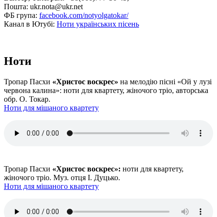
Пошта: ukr.nota@ukr.net
ФБ група:
facebook.com/notyolgatokar/
Канал в Ютубі:
Ноти українських пісень
Ноти
Тропар Пасхи
«Христос воскрес»
на мелодію пісні «Ой у лузі
червона калина»: ноти для квартету, жіночого тріо, авторська
обр. О. Токар.
Ноти для мішаного квартету
Тропар Пасхи
«Христос воскрес»:
ноти для квартету,
жіночого тріо. Муз. отця І. Дуцько.
Ноти для мішаного квартету