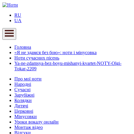
RU
UA
Головна
«Я не здамся без бою»: ноти і мінусовка
Ноти сучасних пісень
Ya-ne-zdamsya-bez-boyu-mishanyi-kvartet-NOTY-Olgi-
Tokar-2209
Про мої ноти
Народні
Сучасні
Зарубіжні
Колядки
Дитячі
Церковні
Мінусовки
Уроки вокалу онлайн
Монтаж відео
Відгуки