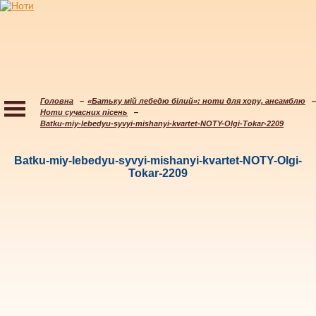
Головна
«Батьку мій лебедю білий»: ноти для хору, ансамблю
Ноти сучасних пісень
Batku-miy-lebedyu-syvyi-mishanyi-kvartet-NOTY-Olgi-Tokar-2209
Batku-miy-lebedyu-syvyi-mishanyi-kvartet-NOTY-Olgi-
Tokar-2209