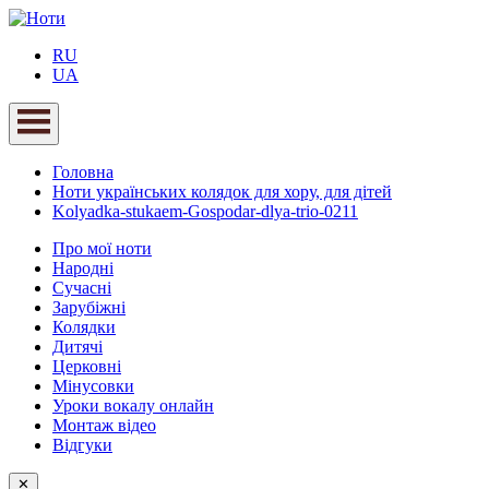
RU
UA
Головна
Ноти українських колядок для хору, для дітей
Kolyadka-stukaem-Gospodar-dlya-trio-0211
Про мої ноти
Народні
Сучасні
Зарубіжні
Колядки
Дитячі
Церковні
Мінусовки
Уроки вокалу онлайн
Монтаж відео
Відгуки
✕