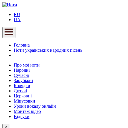
RU
UA
Головна
Ноти українських народних пісень
Про мої ноти
Народні
Сучасні
Зарубіжні
Колядки
Дитячі
Церковні
Мінусовки
Уроки вокалу онлайн
Монтаж відео
Відгуки
✕