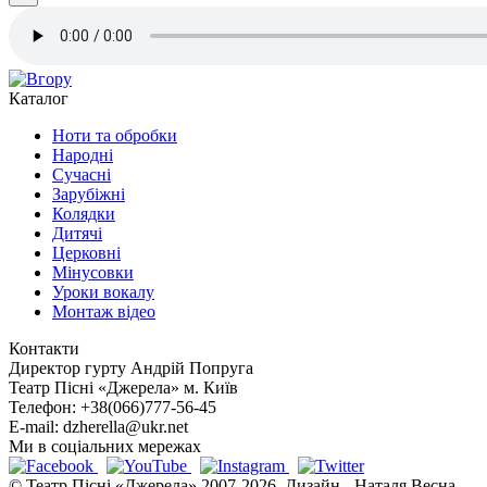
Каталог
Ноти та обробки
Народні
Сучасні
Зарубіжні
Колядки
Дитячі
Церковні
Мінусовки
Уроки вокалу
Монтаж відео
Контакти
Директор гурту
Андрій Попруга
Театр Пісні «Джерела»
м. Київ
Телефон:
+38(066)777-56-45
E-mail:
dzherella@ukr.net
Ми в соціальних мережах
© Театр Пісні «Джерела» 2007-2026. Дизайн - Наталя Весна.